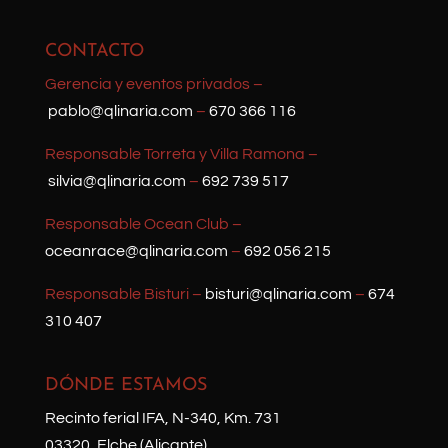
CONTACTO
Gerencia y eventos privados –
pablo@qlinaria.com
–
670 366 116
Responsable Torreta y Villa Ramona –
silvia@qlinaria.com
–
692 739 517
Responsable Ocean Club –
oceanrace@qlinaria.com
–
692 056 215
Responsable Bisturi –
bisturi@qlinaria.com
–
674
310 407
DÓNDE ESTAMOS
Recinto ferial IFA, N-340, Km. 731
03320, Elche (Alicante)