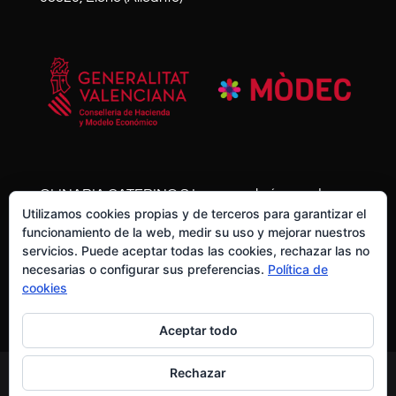
QLINARIA CATERING S.L. posee el número de
Utilizamos cookies propias y de terceros para garantizar el
expediente HISOLV/2021/11013/03 y se ha
funcionamiento de la web, medir su uso y mejorar nuestros
acogido al Plan Resistir Plus de la Generalitat
servicios. Puede aceptar todas las cookies, rechazar las no
Valenciana con una ayuda de mas de 10.000€
necesarias o configurar sus preferencias.
Política de
cookies
Aceptar todo
Rechazar