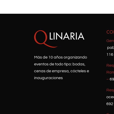
CO
Ger
pab
116
Más de 10 años organizando
eventos de todo tipo: bodas,
Resp
cenas de empresa, cócteles e
Ram
inauguraciones
–
69
Res
oce
692