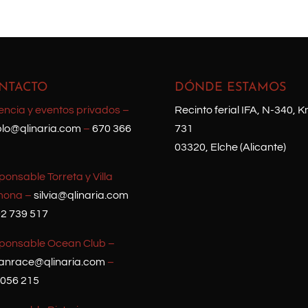
NTACTO
DÓNDE ESTAMOS
encia y eventos privados –
Recinto ferial IFA, N-340, K
lo@qlinaria.com
–
670 366
731
03320, Elche (Alicante)
onsable Torreta y Villa
ona –
silvia@qlinaria.com
2 739 517
ponsable Ocean Club –
anrace@qlinaria.com
–
 056 215