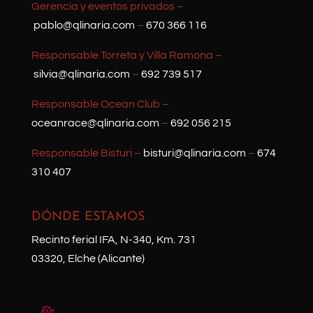
Gerencia y eventos privados –
pablo@qlinaria.com
–
670 366 116
Responsable Torreta y Villa Ramona –
silvia@qlinaria.com
–
692 739 517
Responsable Ocean Club –
oceanrace@qlinaria.com
–
692 056 215
Responsable Bisturi –
bisturi@qlinaria.com
–
674
310 407
DÓNDE ESTAMOS
Recinto ferial IFA, N-340, Km. 731
03320, Elche (Alicante)