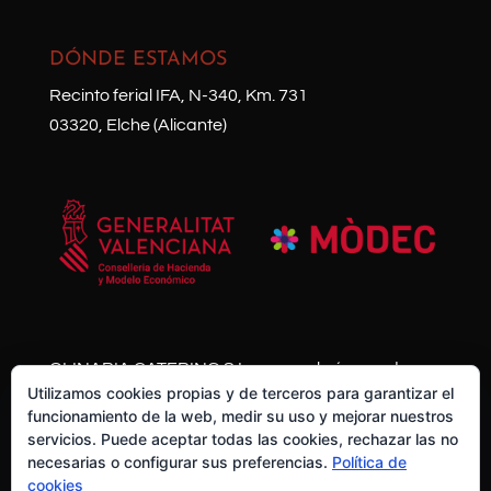
DÓNDE ESTAMOS
Recinto ferial IFA, N-340, Km. 731
03320, Elche (Alicante)
QLINARIA CATERING S.L. posee el número de
Utilizamos cookies propias y de terceros para garantizar el
expediente HISOLV/2021/11013/03 y se ha
funcionamiento de la web, medir su uso y mejorar nuestros
acogido al Plan Resistir Plus de la Generalitat
servicios. Puede aceptar todas las cookies, rechazar las no
Valenciana con una ayuda de mas de 10.000€
necesarias o configurar sus preferencias.
Política de
cookies