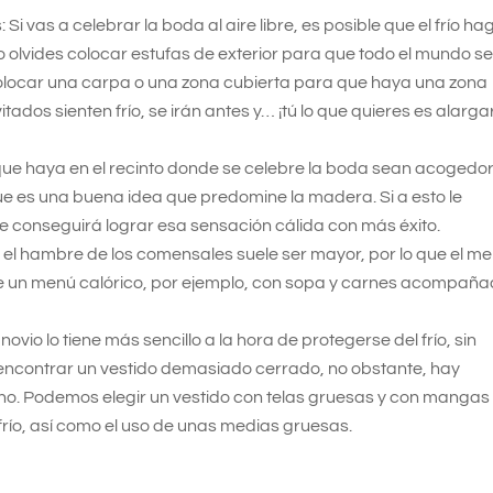
 Si vas a celebrar la boda al aire libre, es posible que el frío ha
o olvides colocar estufas de exterior para que todo el mundo s
olocar una carpa o una zona cubierta para que haya una zona
itados sienten frío, se irán antes y… ¡tú lo que quieres es alargar
que haya en el recinto donde se celebre la boda sean acogedor
que es una buena idea que predomine la madera. Si a esto le
e conseguirá lograr esa sensación cálida con más éxito.
el hambre de los comensales suele ser mayor, por lo que el m
ige un menú calórico, por ejemplo, con sopa y carnes acompañ
 novio lo tiene más sencillo a la hora de protegerse del frío, sin
il encontrar un vestido demasiado cerrado, no obstante, hay
rno. Podemos elegir un vestido con telas gruesas y con mangas
río, así como el uso de unas medias gruesas.