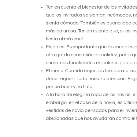
Ten en cuenta el bienestar de los invitados:
que los invitados se sientan incómodos, n
sienta cómodo. También es buena idea c
más calurosa. Ten en cuenta que, si los inv
fiesta al máximo!
Muebles: Es importante que los muebles 
atraigan la sensación de calidez, por lo 
sumamos tonalidades en colores pastel s
El menú: Cuando bajan las temperaturas, 
debe requerir toda nuestra atención. El
por un buen vino tinto.
A la hora de elegir la ropa de los novios, el
embargo, en el caso de la novia, es difíc
vestidos de novia pensados para el invie
abullonadas que nos ayudarán contra el f