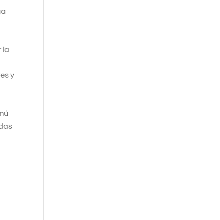
ga
e
 la
es y
enú
adas