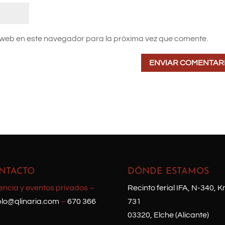
 web en este navegador para la próxima vez que comente.
NTACTO
DÓNDE ESTAMOS
encia y eventos privados –
Recinto ferial IFA, N-340, K
lo@qlinaria.com
–
670 366
731
03320, Elche (Alicante)