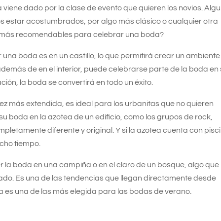
 viene dado por la clase de evento que quieren los novios. Alg
os estar acostumbrados, por algo más clásico o cualquier otra
os más recomendables para celebrar una boda?
una boda es en un castillo, lo que permitirá crear un ambiente
i además de en el interior, puede celebrarse parte de la boda en
ción, la boda se convertirá en todo un éxito.
z más extendida, es ideal para los urbanitas que no quieren
u boda en la azotea de un edificio, como los grupos de rock,
etamente diferente y original. Y si la azotea cuenta con pisc
cho tiempo.
r la boda en una campiña o en el claro de un bosque, algo que
do. Es una de las tendencias que llegan directamente desde
a es una de las más elegida para las bodas de verano.