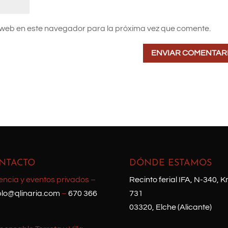
 web en este navegador para la próxima vez que comente.
NTACTO
DÓNDE ESTAMOS
encia y eventos privados –
Recinto ferial IFA, N-340, K
lo@qlinaria.com
–
670 366
731
03320, Elche (Alicante)