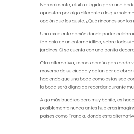
Normalmente, el sitio elegido para una boda
apuestan por algo diferente a lo que solem
opción que les guste. ¿Qué rincones son l
Una excelente opción donde poder celebrar 
fantasía en un entorno idílico, sobre todo s
jardines. Si se cuenta con una bonita decora
Otra alternativa, menos común pero cada ve
moverse de su ciudad y optan por celebrar s
haciendo que una boda como estas sea compl
la boda será digna de recordar durante mu
Algo más bucólico pero muy bonito, es hace
posiblemente nunca antes hubieras imagina
países como Francia, donde esta alternativ