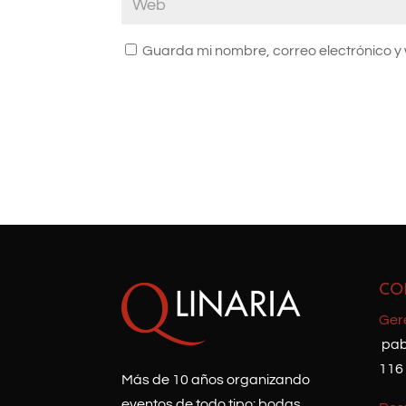
Guarda mi nombre, correo electrónico y
CO
Ger
pab
116
Más de 10 años organizando
eventos de todo tipo: bodas,