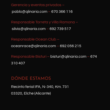
Gerencia y eventos privados –
pablo@qlinaria.com
–
670 366 116
Responsable Torreta y Villa Ramona –
silvia@qlinaria.com
–
692 739 517
Responsable Ocean Club –
oceanrace@qlinaria.com
–
692 056 215
Responsable Bisturi –
bisturi@qlinaria.com
–
674
310 407
DÓNDE ESTAMOS
Recinto ferial IFA, N-340, Km. 731
03320, Elche (Alicante)