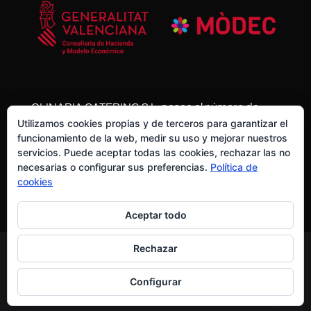
QLINARIA CATERING S.L. posee el número de
Utilizamos cookies propias y de terceros para garantizar el
expediente HISOLV/2021/11013/03 y se ha
funcionamiento de la web, medir su uso y mejorar nuestros
acogido al Plan Resistir Plus de la Generalitat
servicios. Puede aceptar todas las cookies, rechazar las no
Valenciana con una ayuda de mas de 10.000€
necesarias o configurar sus preferencias.
Política de
cookies
Aceptar todo
Rechazar
2019 © Q-LINARIA CATERING -
AVISO LEGAL
-
COOKIES
-
Configurar
POLÍTICA DE PRIVACIDAD